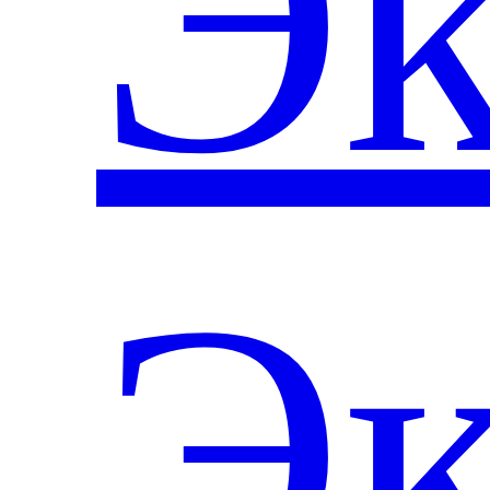
Эк
Эк