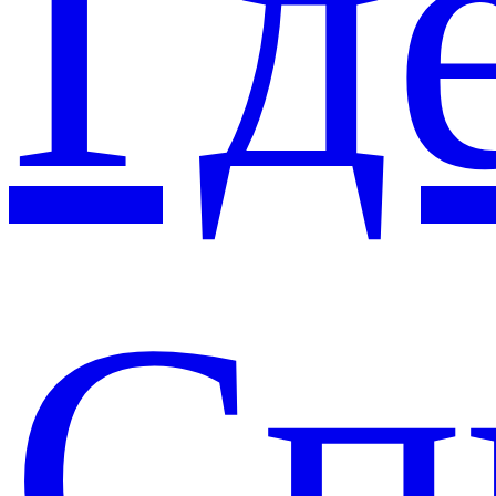
Гд
Сп