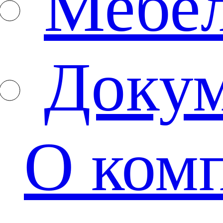
Мебе
Доку
О ком