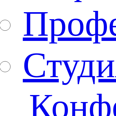
Проф
Студи
Конф