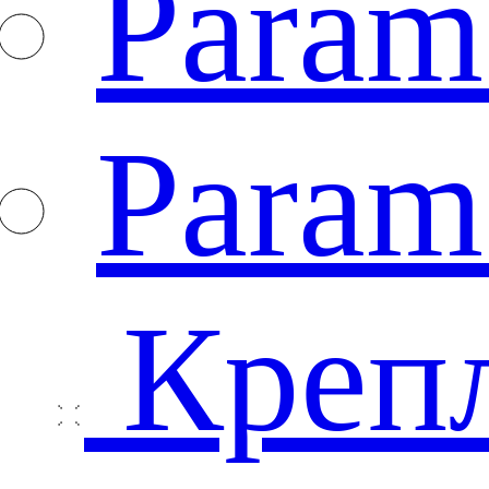
Param
Param
Креп