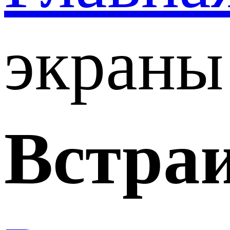
экраны
Встра