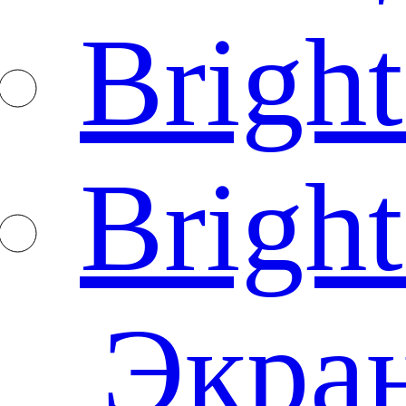
Brigh
Bright
Экра