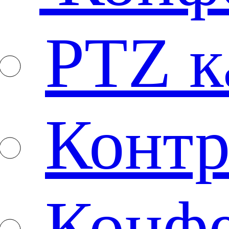
PTZ 
Конт
Конфе