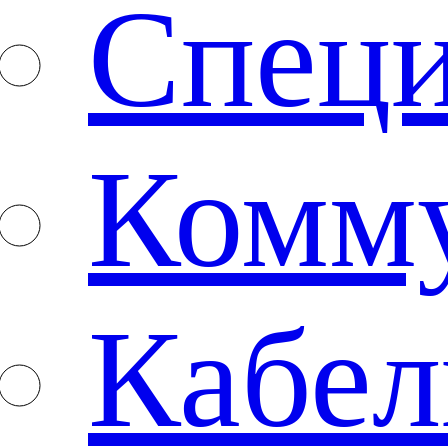
Специ
Комм
Кабе