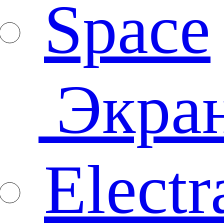
Space
Экра
Electr