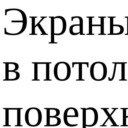
Экраны
в пото
поверх