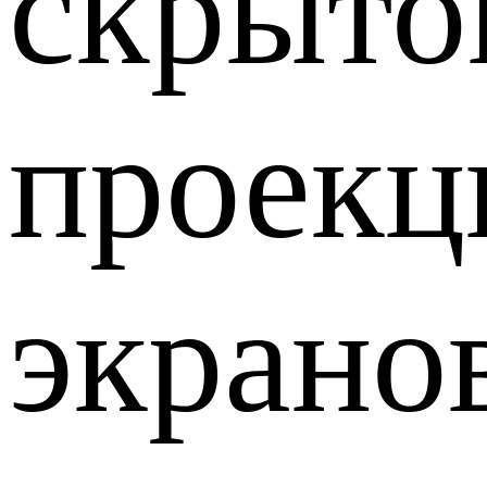
скрыто
проекц
экрано