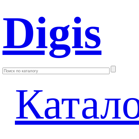
Digis
Катал