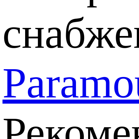
снабже
Paramou
Рекоме