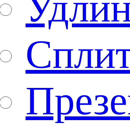
Удлин
Спли
Презе