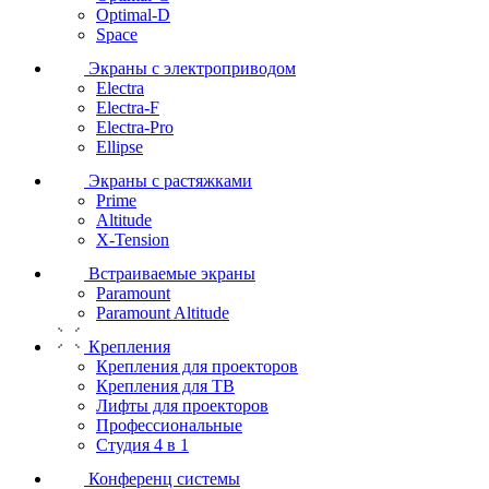
Optimal-D
Space
Экраны с электроприводом
Electra
Electra-F
Electra-Pro
Ellipse
Экраны с растяжками
Prime
Altitude
X-Tension
Встраиваемые экраны
Paramount
Paramount Altitude
Крепления
Крепления для проекторов
Крепления для ТВ
Лифты для проекторов
Профессиональные
Студия 4 в 1
Конференц системы