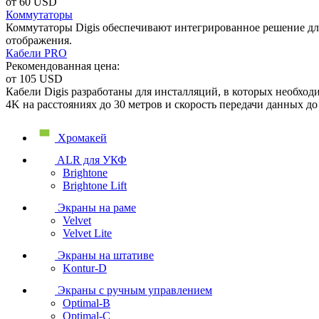
от 60 USD
Коммутаторы
Коммутаторы Digis обеспечивают интегрированное решение д
отображения.
Кабели PRO
Рекомендованная цена:
от 105 USD
Кабели Digis разработаны для инсталляций, в которых необхо
4K на расстояниях до 30 метров и скорость передачи данных до 
Хромакей
ALR для УКФ
Brightone
Brightone Lift
Экраны на раме
Velvet
Velvet Lite
Экраны на штативе
Kontur-D
Экраны с ручным управлением
Optimal-B
Optimal-C