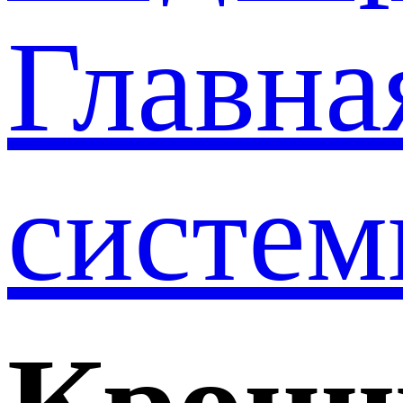
Главна
систе