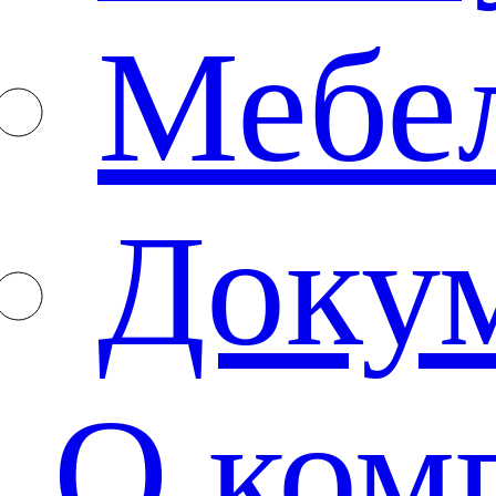
Мебе
Доку
О ком