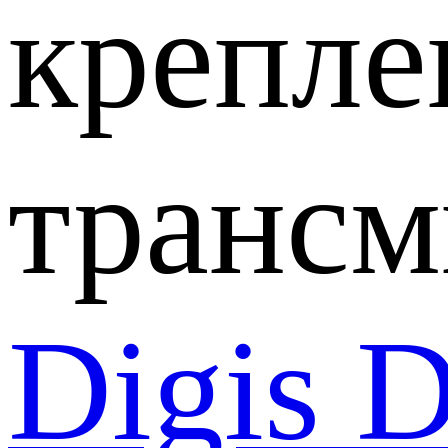
крепле
трансм
Digis