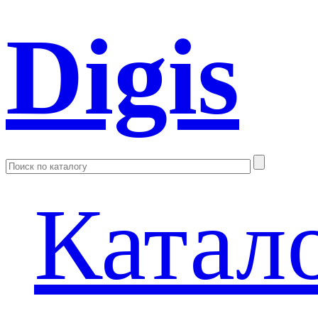
Digis
Катал