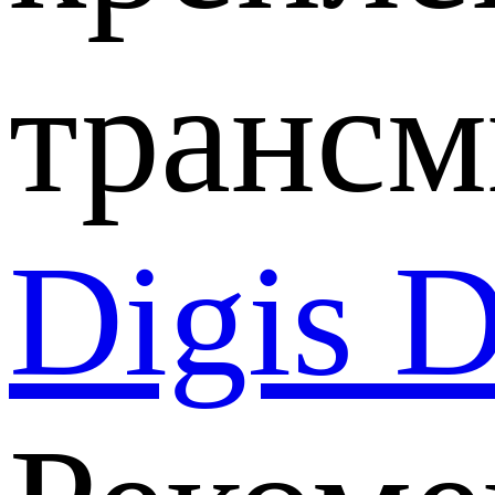
трансм
Digis