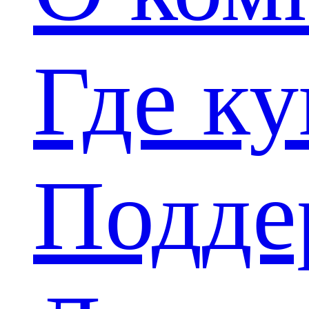
Где к
Подде