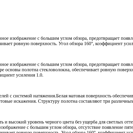
нное изображение с большим углом обзора, предотвращает появл
чивает ровную поверхность. Угол обзора 160°, коэффициент усил
енное изображение с большим углом обзора, предотвращает появ
уре основы полотна стекловолокна, обеспечивает ровную повер
ициент усиления 1.0.
елей с системой натяжения.Белая матовая поверхность обеспечи
товые искажения. Структуру полотна составляют три различных с
ть и высокий уровень черного цвета без ущерба для светлых о
зображение с большим углом обзора, отсутствие появление пят
ечивает ровную поверхность. Угол обзора 160°, коэффициент уси