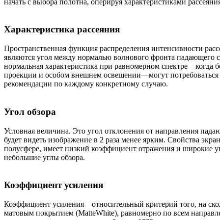
начать с выбора полотна, оперируя характеристиками рассеяни
Характеристика рассеяния
Пространственная функция распределения интенсивности рассе
являются угол между нормалью волнового фронта падающего св
нормальная характеристика при равномерном спектре—когда б
проекции и особом внешнем освещении—могут потребоваться и
рекомендации по каждому конкретному случаю.
Угол обзора
Условная величина. Это угол отклонения от направления падаю
будет видеть изображение в 2 раза менее ярким. Свойства экр
полусфере, имеет низкий коэффициент отражения и широкие уг
небольшие углы обзора.
Коэффициент усиления
Коэффициент усиления—относительный критерий того, на скол
матовым покрытием (MatteWhite), равномерно по всем направ