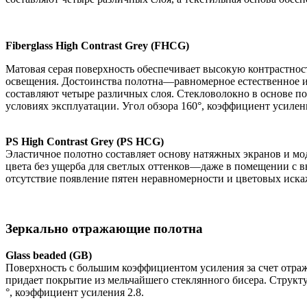
Fiberglass High Contrast Grey (FHCG)
Матовая серая поверхность обеспечивает высокую контрастнос
освещения. Достоинства полотна—равномерное естественное и
составляют четыре различных слоя. Стекловолокно в основе п
условиях эксплуатации. Угол обзора 160°, коэффициент усилени
PS High Contrast Grey (PS HCG)
Эластичное полотно составляет основу натяжных экранов и мо
цвета без ущерба для светлых оттенков—даже в помещении с 
отсутствие появление пятен неравномерности и цветовых искаж
Зеркально отражающие полотна
Glass beaded (GB)
Поверхность с большим коэффициентом усиления за счет отра
придает покрытие из мельчайшего стеклянного бисера. Структу
°, коэффициент усиления 2.8.