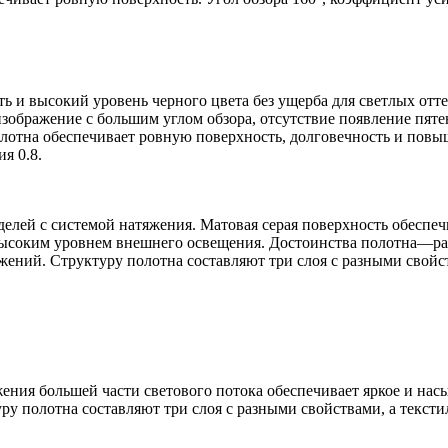
ть и высокий уровень черного цвета без ущерба для светлых о
зображение с большим углом обзора, отсутствие появление пят
олотна обеспечивает ровную поверхность, долговечность и пов
я 0.8.
делей с системой натяжения. Матовая серая поверхность обеспе
высоким уровнем внешнего освещения. Достоинства полотна—рав
ений. Структуру полотна составляют три слоя с разными свойст
жения большей части светового потока обеспечивает яркое и 
ру полотна составляют три слоя с разными свойствами, а тексти