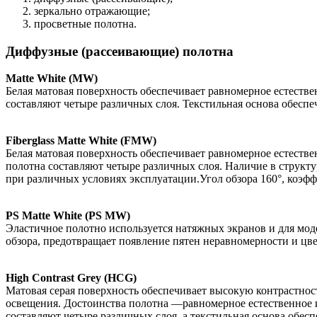
зеркально отражающие;
просветные полотна.
Диффузные (рассеивающие) полотна
Matte White (MW)
Белая матовая поверхность обеспечивает равномерное естестве
составляют четыре различных слоя. Текстильная основа обеспе
Fiberglass Matte White (FMW)
Белая матовая поверхность обеспечивает равномерное естеств
полотна составляют четыре различных слоя. Наличие в структ
при различных условиях эксплуатации.Угол обзора 160°, коэфф
PS Matte White (PS MW)
Эластичное полотно используется натяжных экранов и для мод
обзора, предотвращает появление пятен неравномерности и цве
High Contrast Grey (HCG)
Матовая серая поверхность обеспечивает высокую контрастнос
освещения. Достоинства полотна —равномерное естественное и
составляют четыре различных слоя, а текстильная основа обесп