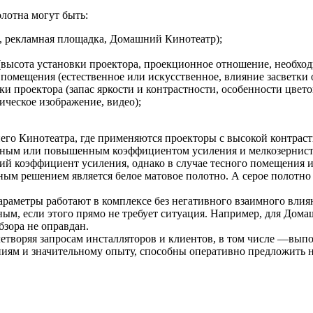
лотна могут быть:
я, рекламная площадка, Домашний Кинотеатр);
высота установки проектора, проекционное отношение, необход
омещения (естественное или искусственное, влияние засветки о
 проектора (запас яркости и контрастности, особенности цвето
тическое изображение, видео);
го Кинотеатра, где применяются проекторы с высокой контраст
льным или повышенным коэффициентом усиления и мелкозернист
й коэффициент усиления, однако в случае тесного помещения и
ным решением является белое матовое полотно. А серое полотно 
араметры работают в комплексе без негативного взаимного влия
ым, если этого прямо не требует ситуация. Например, для Дом
зора не оправдан.
летворяя запросам инсталляторов и клиентов, в том числе —вы
ниям и значительному опыту, способны оперативно предложить 