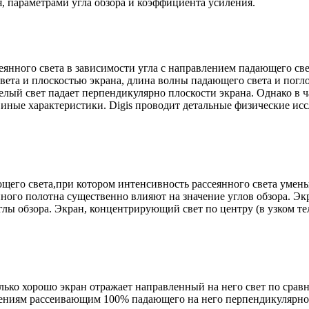
я, параметрами угла обзора и коэффициента усиления.
янного света в зависимости угла с направлением падающего све
ета и плоскостью экрана, длина волны падающего света и погл
елый свет падает перпендикулярно плоскости экрана. Однако 
ные характеристики. Digis проводит детальные физические исс
щего света,при котором интенсивность рассеянного света умень
анного полотна существенно влияют на значение углов обзора. Э
лы обзора. Экран, концентрирующий свет по центру (в узком те
ько хорошо экран отражает направленный на него свет по сра
лениям рассеивающим 100% падающего на него перпендикулярног