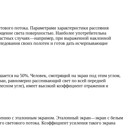
тового потока. Параметрами характеристики рассеяния
ощение света поверхностью. Наиболее употребительна
в частных случаях—например, при выраженной наклонной
ледования своих полотен и готов дать исчерпывающие
шается на 50%. Человек, смотрящий на экран под этим углом,
кран, равномерно рассеивающий свет по всей передней
лесном угле), имеет высокий коэффициент отражения и
внению с эталонным экраном. Эталонный экран—экран с белым
о светового потока. Коэффициент усиления такого экрана