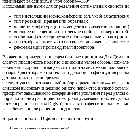
принимают за единицу, а угол обзора—180°.
Исходными данными для определения оптимальных свойств по
тип инсталляции (офис,конференц зал, учебная аудитори
тип проекции (прямая или обратная);
влияние конфигурации помещения и схема инсталляции (
внешнее освещение и оптические свойства поверхностей п
основные фотометрические и спектральные характеристики
тип отображаемого контента (текст, деловая графика, ста
рекомендации производителя проектора
В качестве примеров приведем базовые принципы.Для Домашне
следует предпочесть полотно с широким углом обзора, норма
освещения хорошо согласуются с полотнами, имеющими высоки
обзора. Для отображения текста и деловой графики универсаль
детальность и цветопередача.
Следует учесть, оптимальный набор характеристик —тот, где п
слишком высокому значению одного параметра в ущерб остальн
приоритет завышенного коэффициента усиления перед углом об
Digis постоянно расширяет спектр выпускаемых полотен, удов
Инженеры и эксперты Digis, благодаря профессиональным зна
разработать новое решение «под ключ».
Экранные полотна Digis делятся на три группы:
диффузные (рассеивающие);